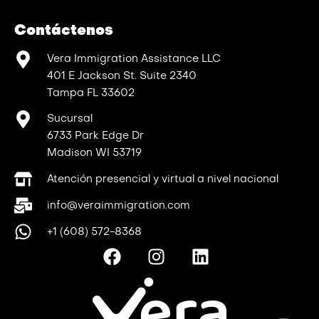
Contáctenos
Vera Immigration Assistance LLC
401 E Jackson St. Suite 2340
Tampa FL 33602
Sucursal
6733 Park Edge Dr
Madison WI 53719
Atención presencial y virtual a nivel nacional
info@veraimmigration.com
+1 (608) 572-8368
F
I
L
a
n
i
c
s
n
e
t
k